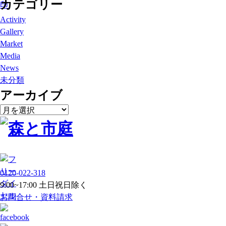
カテゴリー
Activity
Gallery
Market
Media
News
未分類
アーカイブ
ア
ー
カ
イ
ブ
0120-022-318
9:00~17:00 土日祝日除く
お問合せ・資料請求