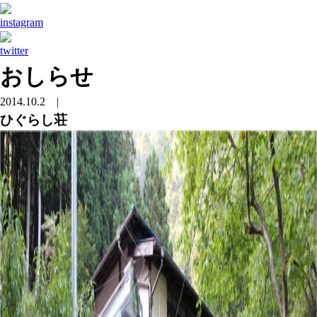
おしらせ
2014.10.2
|
ひぐらし荘