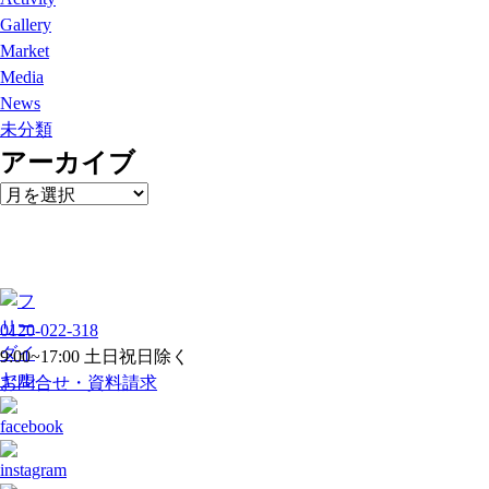
Gallery
Market
Media
News
未分類
アーカイブ
ア
ー
カ
イ
ブ
0120-022-318
9:00~17:00 土日祝日除く
お問合せ・資料請求