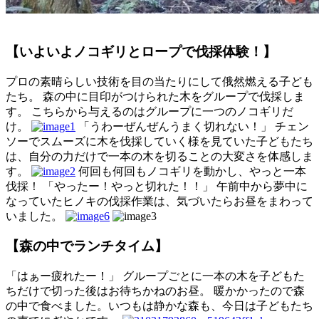
【いよいよノコギリとロープで伐採体験！】
プロの素晴らしい技術を目の当たりにして俄然燃える子ども
たち。 森の中に目印がつけられた木をグループで伐採しま
す。 こちらから与えるのはグループに一つのノコギリだ
け。
「うわーぜんぜんうまく切れない！」 チェン
ソーでスムーズに木を伐採していく様を見ていた子どもたち
は、自分の力だけで一本の木を切ることの大変さを体感しま
す。
何回も何回もノコギリを動かし、やっと一本
伐採！ 「やったー！やっと切れた！！」 午前中から夢中に
なっていたヒノキの伐採作業は、気づいたらお昼をまわって
いました。
【森の中でランチタイム】
「はぁー疲れたー！」 グループごとに一本の木を子どもた
ちだけで切った後はお待ちかねのお昼。 暖かかったので森
の中で食べました。いつもは静かな森も、今日は子どもたち