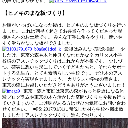
の声でにぎやかです。
【ヒノキのまな板づくり】
お腹がいっぱいになった後は、ヒノキのまな板づくりを行い
ました。 これは朝早く起きてお弁当を作ってくださった親
御さんへのお土産です。 みんな丁寧に角をやすり、使いや
すく滑らかなまな板ができました。
最後はみんなで記念撮影。 少
しだけ、東京の森や木と仲良くなれたかな？ カリタス小学
校様のアスレチックづくりはこれからが本番です。 少しづ
つ、確実に想いを形にしていく子どもたちと、それをサポー
トする先生方。とても素晴らしい学校です。 ぜひ木のアス
レチックを実現させましょう。 カリタス小学校の皆さま、
東京の森にお越しいただきどうもありがとうございました！
東京・森と市庭は東京の森がもっと身近になる体
験プログラムや東京の木を活かした空間づくりを今後も行っ
ていきますので、ご興味がある方はぜひお気軽にお問い合わ
せください。 ■PS: 2017/01/31に間伐した材を学校へ搬出致
しました！アスレチックづくり、進んでおります。