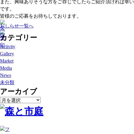
また、興味ありそうな方をご存じでしたらご紹介頂ければ幸い
です。
皆様のご応募をお待ちしております。
おしらせ一覧へ
カテゴリー
Activity
Gallery
Market
Media
News
未分類
アーカイブ
ア
ー
カ
イ
ブ