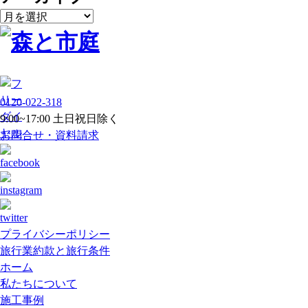
ア
ー
カ
イ
ブ
0120-022-318
9:00~17:00 土日祝日除く
お問合せ・資料請求
プライバシーポリシー
旅行業約款と旅行条件
ホーム
私たちについて
施工事例