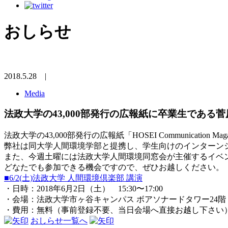
おしらせ
2018.5.28
|
Media
法政大学の43,000部発行の広報紙に卒業生である
法政大学の43,000部発行の広報紙「HOSEI Communicatio
弊社は同大学人間環境学部と提携し、学生向けのインターン
また、今週土曜には法政大学人間環境同窓会が主催するイベン
どなたでも参加できる機会ですので、ぜひお越しください。
■6/2(土)法政大学 人間環境倶楽部 講演
・日時：2018年6月2日（土） 15:30〜17:00
・会場：法政大学市ヶ谷キャンパス ボアソナードタワー24階
・費用：無料（事前登録不要、当日会場へ直接お越し下さい
おしらせ一覧へ