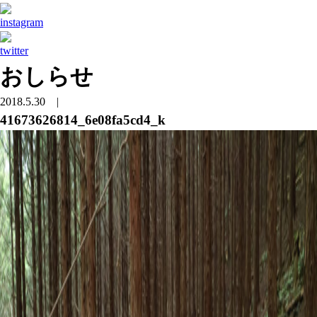
おしらせ
2018.5.30
|
41673626814_6e08fa5cd4_k