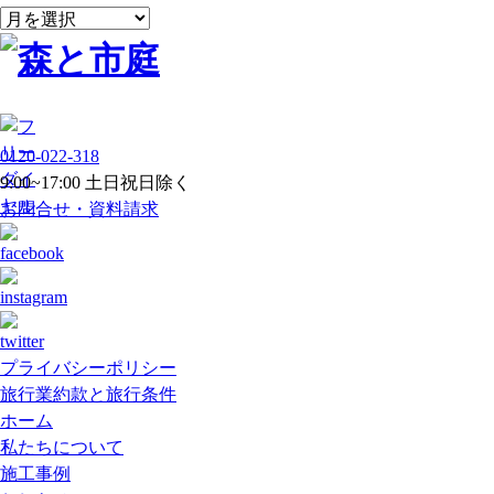
ア
ー
カ
イ
ブ
0120-022-318
9:00~17:00 土日祝日除く
お問合せ・資料請求
プライバシーポリシー
旅行業約款と旅行条件
ホーム
私たちについて
施工事例